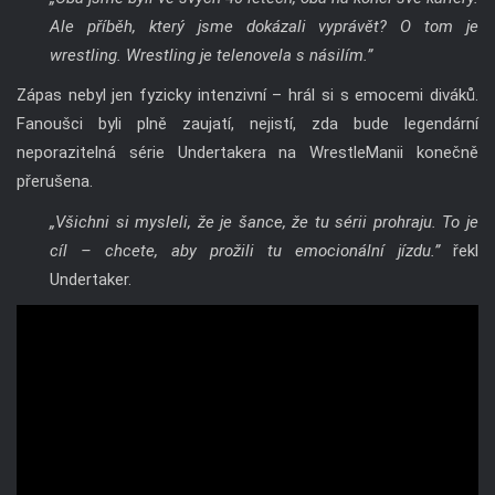
Ale příběh, který jsme dokázali vyprávět? O tom je
wrestling. Wrestling je telenovela s násilím.”
Zápas nebyl jen fyzicky intenzivní – hrál si s emocemi diváků.
Fanoušci byli plně zaujatí, nejistí, zda bude legendární
neporazitelná série Undertakera na WrestleManii konečně
přerušena.
„Všichni si mysleli, že je šance, že tu sérii prohraju. To je
cíl – chcete, aby prožili tu emocionální jízdu.”
řekl
Undertaker.