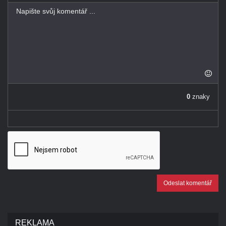
-
-
-
-
-
-
-
-
-
-
-
-
0
znaky
-
Odeslat komentář
REKLAMA