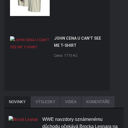
JOHN CENA U CAN'T SEE
ME T-SHIRT
Cena: 1773-Kč
BROCK LESNAR BEAST T-
NOVINKY
VÝSLEDKY
VIDEA
KOMENTÁŘE
SHIRT
Cena: 1773-Kč
WWE navzdory oznámenému
důchodu očekává Brocka Lesnara na