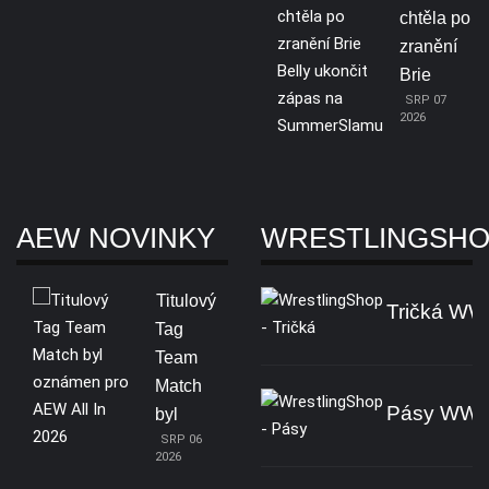
chtěla po
zranění
Brie
SRP 07
2026
AEW NOVINKY
WRESTLINGSH
Titulový
Tričká W
Tag
Team
Match
Pásy WW
byl
SRP 06
2026