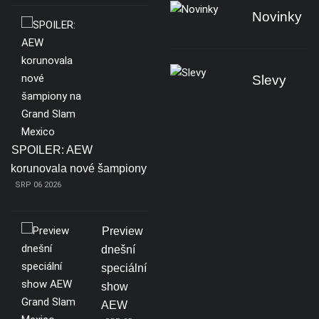
Novinky
Slevy
SPOILER: AEW
korunovala nové šampiony
SRP 06 2026
Preview
dnešní
speciální
show
AEW