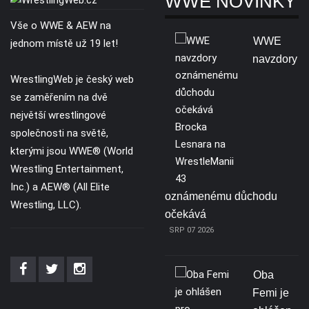
WWE NOVINKY
Vše o WWE & AEW na
WWE
jednom místě už 19 let!
navzdory
WrestlingWeb je český web
se zaměřením na dvě
největší wrestlingové
společnosti na světě,
kterými jsou WWE® (World
Wrestling Entertainment,
Inc.) a AEW® (All Elite
oznámenému důchodu
Wrestling, LLC).
očekává
SRP 07 2026
Oba
Femi je