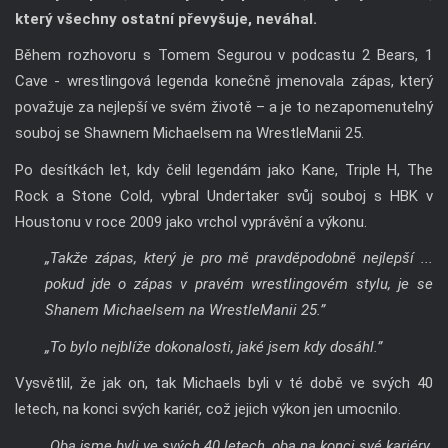
který všechny ostatní převyšuje, neváhal.
Během rozhovoru s Tomem Segurou v podcastu 2 Bears, 1
Cave - wrestlingová legenda konečně jmenovala zápas, který
považuje za nejlepší ve svém životě – a je to nezapomenutelný
souboj se Shawnem Michaelsem na WrestleManii 25.
Po desítkách let, kdy čelil legendám jako Kane, Triple H, The
Rock a Stone Cold, vybral Undertaker svůj souboj s HBK v
Houstonu v roce 2009 jako vrchol vyprávění a výkonu.
„Takže zápas, který je pro mě pravděpodobně nejlepší ...
pokud jde o zápas v pravém wrestlingovém stylu, je se
Shanem Michaelsem na WrestleManii 25.”
„To bylo nejblíže dokonalosti, jaké jsem kdy dosáhl.”
Vysvětlil, že jak on, tak Michaels byli v té době ve svých 40
letech, na konci svých kariér, což jejich výkon jen umocnilo.
„Oba jsme byli ve svých 40 letech, oba na konci své kariéry.