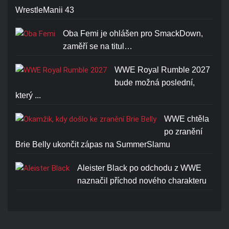
WrestleManii 43
Oba Femi je ohlášen pro SmackDown,
zaměří se na titul…
ROMAN REIGNS ONE AND
ONLY T-SHIRT
WWE Royal Rumble 2027
bude možná poslední,
Cena: 1773-Kč
který ...
WWE chtěla
po zranění
Brie Belly ukončit zápas na SummerSlamu
Aleister Black po odchodu z WWE
naznačil příchod nového charakteru