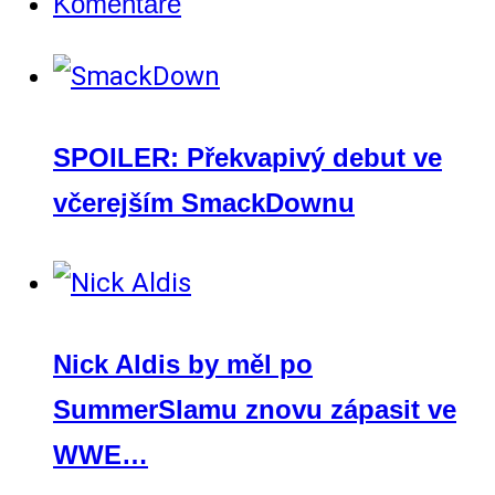
Komentáře
SPOILER: Překvapivý debut ve
včerejším SmackDownu
Nick Aldis by měl po
SummerSlamu znovu zápasit ve
WWE…