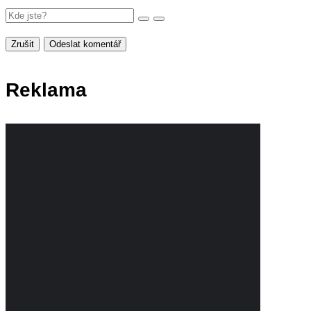
Zrušit
Odeslat komentář
Reklama