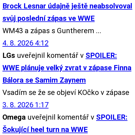
Brock Lesnar údajně ještě neabsolvoval
svůj poslední zápas ve WWE
WM43 a zápas s Guntherem ...
4. 8. 2026 4:12
LGs
uveřejnil komentář v
SPOILER:
WWE plánuje velký zvrat v zápase Finna
Bálora se Samim Zaynem
Vsadím se že se objeví KOčko v zápase
3. 8. 2026 1:17
Omega
uveřejnil komentář v
SPOILER:
Šokující heel turn na WWE