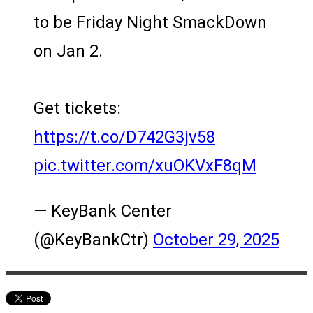
to be Friday Night SmackDown
on Jan 2.
Get tickets:
https://t.co/D742G3jv58
pic.twitter.com/xuOKVxF8qM
— KeyBank Center
(@KeyBankCtr)
October 29, 2025