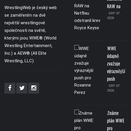
RAW na
WrestlingWeb je český web
SRP 07
se zaměřením na dvě
2026
největší wrestlingové
společnosti na světě,
kterými jsou WWE® (World
Wrestling Entertainment,
WWE
Inc.) a AEW® (All Elite
údajně
Wrestling, LLC).
zvažuje
výraznější
push
SRP 07
2026
Známe
plán WWE
pro