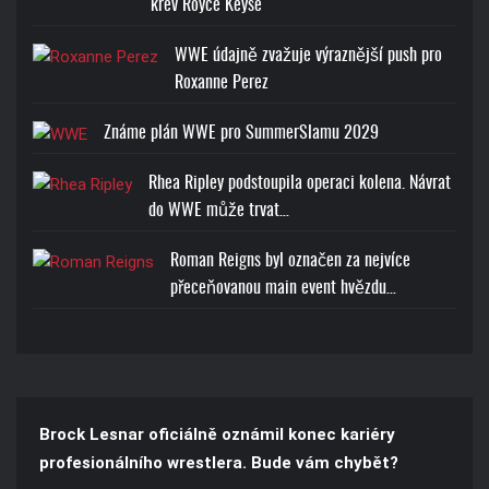
krev Royce Keyse
WWE údajně zvažuje výraznější push pro
Roxanne Perez
BROCK LESNAR BEAST T-
Známe plán WWE pro SummerSlamu 2029
SHIRT
Rhea Ripley podstoupila operaci kolena. Návrat
Cena: 1773-Kč
do WWE může trvat…
Roman Reigns byl označen za nejvíce
přeceňovanou main event hvězdu…
Brock Lesnar oficiálně oznámil konec kariéry
profesionálního wrestlera. Bude vám chybět?