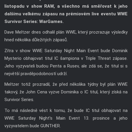
listopadu v show RAW, a všechno má směřovat k jeho
dalšímu velkému zápasu na prémiovém live eventu WWE
Survivor Series: WarGames.
Dave Meltzer dnes odhalil plán WWE, který prozrazuje výsledky
hned několika důležitých zápasů.
Zítra v show WWE Saturday Night Main Event bude Dominik
Mysterio obhajovat titul IC šampiona v Triple Threat zápase.
Jeho vyzyvateli budou Penta a Rusev, ale zdá se, že titul si s
největší pravděpodobností udrží.
Meltzer totiž prozradil, že před několika týdny byl plán WWE
takový, že John Cena vyzve Dominika o IC titul, který získá na
Survivor Series.
To má následně vést k tomu, že bude IC titul obhajovat na
WWE Saturday Night's Main Event 13. prosince a jeho
vyzyvatelem bude GUNTHER.