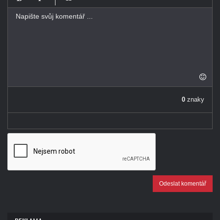
-
-
-
-
-
-
-
-
-
-
-
-
-
0
znaky
-
Odeslat komentář