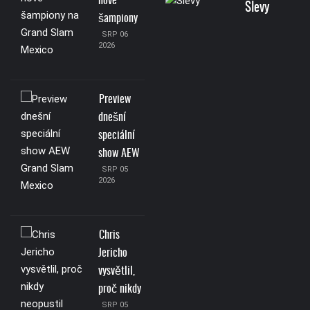
nové
Slevy
šampiony
SRP 06
2026
Preview
dnešní
speciální
show AEW
SRP 05
2026
Chris
Jericho
vysvětlil,
proč nikdy
SRP 05