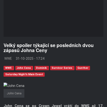
Velký spoiler týkající se posledních dvou
zápasů Johna Ceny
WWE
31-10-2025 - 17:24
WWE
John Cena
Dominik
Survivor Series
Gunther
Saturday Night’s Main Event
John Cena
John Cena se po Crown Jewel vrátí do WWE až 17.