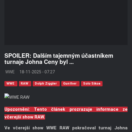
SPOILER: Dalším tajemným účastníkem
turnaje Johna Ceny byl ...
WWE
18-11-2025 - 07:27
WWE
RAW
Dolph Ziggler
Gunther
Solo Sikoa
Upozornění: Tento článek prozrazuje informace ze
včerejší show RAW.
Ve včerejší show WWE RAW pokračoval turnaj Johna