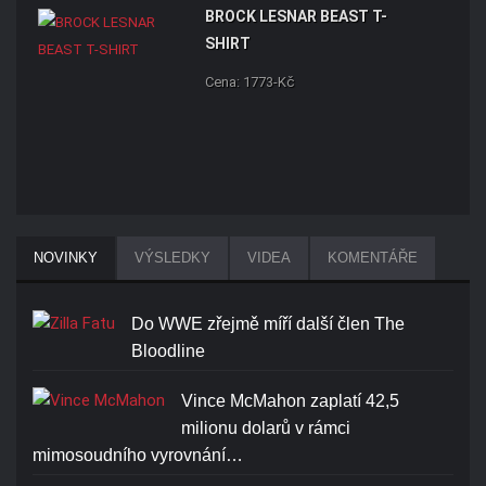
BROCK LESNAR BEAST T-
SHIRT
Cena: 1773-Kč
NOVINKY
VÝSLEDKY
VIDEA
KOMENTÁŘE
Do WWE zřejmě míří další člen The
Bloodline
Vince McMahon zaplatí 42,5
milionu dolarů v rámci
mimosoudního vyrovnání…