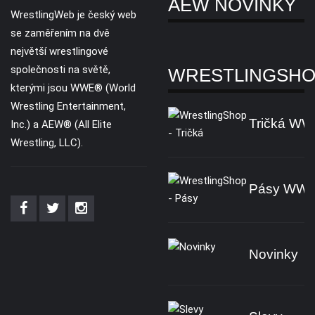
AEW NOVINKY
WrestlingWeb je český web
se zaměřením na dvě
největší wrestlingové
společnosti na světě,
WRESTLINGSH
kterými jsou WWE® (World
Wrestling Entertainment,
Tričká W
Inc.) a AEW® (All Elite
Wrestling, LLC).
Pásy WW
Novinky