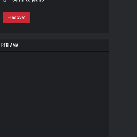
Je mi to jedno
Hlasovat
REKLAMA