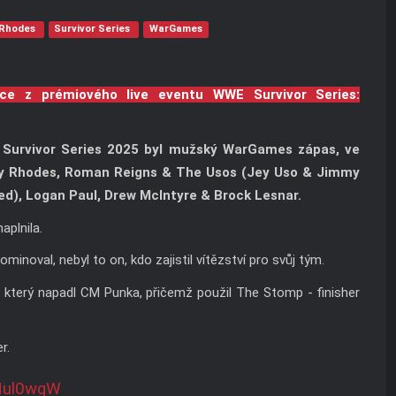
 Rhodes
Survivor Series
WarGames
ace z prémiového live eventu WWE Survivor Series:
Survivor Series 2025 byl mužský WarGames zápas, ve
dy Rhodes, Roman Reigns & The Usos (Jey Uso & Jimmy
ed), Logan Paul, Drew McIntyre & Brock Lesnar.
aplnila.
inoval, nebyl to on, kdo zajistil vítězství pro svůj tým.
terý napadl CM ​​Punka, přičemž použil The Stomp - finisher
r.
cNul0wgW