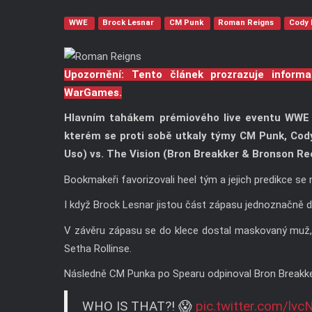
WWE
Brock Lesnar
CM Punk
Roman Reigns
Cody
Upozornění: Tento článek prozrazuje inform
WarGames.
Hlavním tahákem prémiového live eventu WWE 
kterém se proti sobě utkaly týmy CM Punk, Co
Uso) vs. The Vision (Bron Breakker & Bronson Re
Bookmakeři favorizovali heel tým a jejich predikce se n
I když Brock Lesnar jistou část zápasu jednoznačně dom
V závěru zápasu se do klece dostal maskovaný muž, k
Setha Rollinse.
Následně CM Punka po Spearu odpinoval Bron Breakke
WHO IS THAT?! 😱
pic.twitter.com/lv