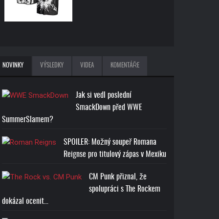
NOVINKY
VÝSLEDKY
VIDEA
KOMENTÁŘE
Jak si vedl poslední
SmackDown před WWE
SummerSlamem?
SPOILER: Možný soupeř Romana
Reignse pro titulový zápas v Mexiku
CM Punk přiznal, že
spolupráci s The Rockem
dokázal ocenit…