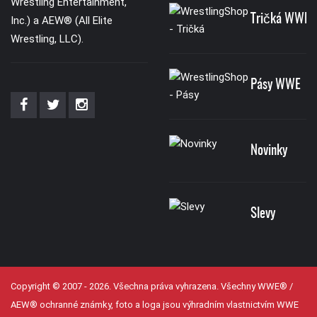
Wrestling Entertainment,
Tričká WWE
Inc.) a AEW® (All Elite
Wrestling, LLC).
Pásy WWE
Novinky
Slevy
Copyright © 2007 - 2026. Všechna práva vyhrazena. Všechny WWE® /
AEW® ochranné známky, foto a loga jsou výhradním vlastnictvím WWE