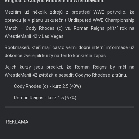
Reignse a Codyho Rhodese na WrestleManii.
Mezitím už několik zdrojů z prostředí WWE potvrdilo, že
opravdu je v plánu uskutečnit Undisputed WWE Championship
Match – Cody Rhodes (c) vs. Roman Reigns příští rok na
WrestleManii 42 v Las Vegas.
Bookmakeři, kteří mají často velmi dobré interní informace už
dokonce zveřejnili kurzy na tento konkrétní zápas.
Jejich kurzy jsou predikcí, že Roman Reigns by měl na
WrestleManii 42 zvítězit a sesadit Codyho Rhodese z trůnu.
Cody Rhodes (c) - kurz 2.5 (40%)
Roman Reigns - kurz 1.5 (67%)
REKLAMA