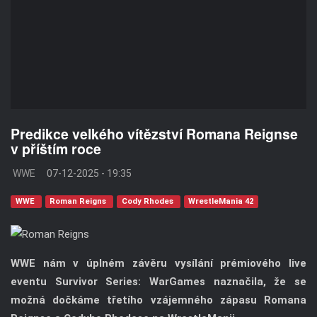
Predikce velkého vítězství Romana Reignse
v příštím roce
WWE
07-12-2025 - 19:35
WWE
Roman Reigns
Cody Rhodes
WrestleMania 42
WWE nám v úplném závěru vysílání prémiového live
eventu Survivor Series: WarGames naznačila, že se
možná dočkáme třetího vzájemného zápasu Romana