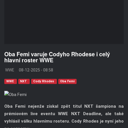
Oba Femi varuje Codyho Rhodese i celý
hlavní roster WWE
WWE
08-12-2025 - 08:58
WWE
NXT
Cody Rhodes
Oba Femi
Oba Femi nejenže získal zpět titul NXT šampiona na
prémiovém live eventu WWE NXT Deadline, ale také
vyhlásil válku hlavnímu rosteru. Cody Rhodes je nyní jeho