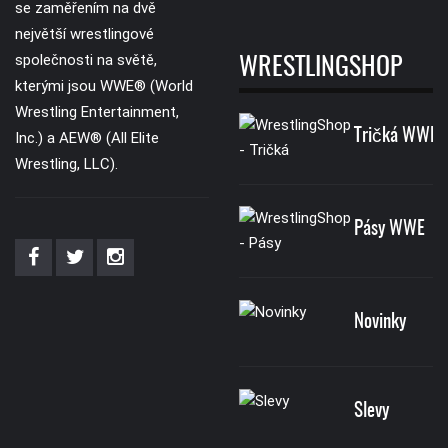
se zaměřením na dvě
největší wrestlingové
společnosti na světě,
WRESTLINGSHOP
kterými jsou WWE® (World
Wrestling Entertainment,
Tričká WWE
Inc.) a AEW® (All Elite
Wrestling, LLC).
Pásy WWE
Novinky
Slevy