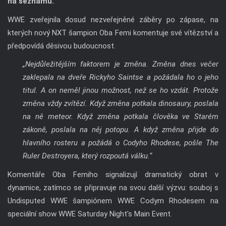
na seznamu.
WWE zveřejnila dosud nezveřejněné záběry po zápase, na
kterých nový NXT šampion Oba Femi komentuje své vítězství a
předpovídá děsivou budoucnost.
„Nejdůležitějším faktorem je změna. Změna dnes večer
zaklepala na dveře Rickyho Saintse a požádala ho o jeho
titul. A on neměl jinou možnost, než se ho vzdát. Protože
změna vždy zvítězí. Když změna potkala dinosaury, poslala
na ně meteor. Když změna potkala člověka ve Starém
zákoně, poslala na něj potopu. A když změna přijde do
hlavního rosteru a požádá o Codyho Rhodese, pošle The
Ruler Destroyera, který rozpoutá válku.“
Komentáře Oba Femiho signalizují dramatický obrat v
dynamice, zatímco se připravuje na svou další výzvu: souboj s
Undisputed WWE šampiónem WWE Codym Rhodesem na
speciální show WWE Saturday Night's Main Event.