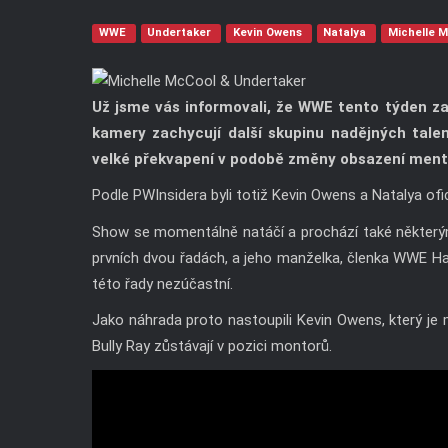
WWE
Undertaker
Kevin Owens
Natalya
Michelle 
Už jsme vás informovali, že WWE tento týden zah
kamery zachycují další skupinu nadějných tal
velké překvapení v podobě změny obsazení ment
Podle PWInsidera byli totiž Kevin Owens a Natalya ofi
Show se momentálně natáčí a prochází také některým
prvních dvou řadách, a jeho manželka, členka WWE Hall
této řady nezúčastní.
Jako náhrada proto nastoupili Kevin Owens, který je
Bully Ray zůstávají v pozici montorů.