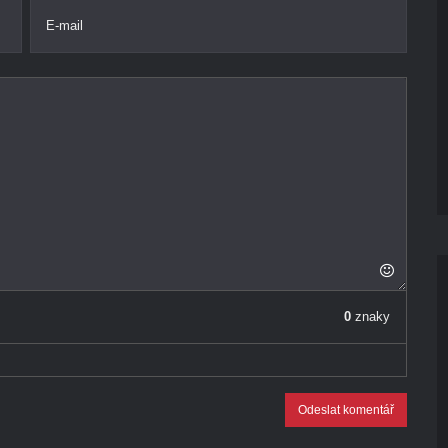
E-mail
0
znaky
Odeslat komentář