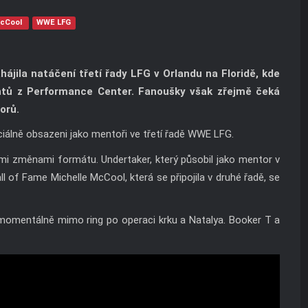
McCool
WWE LFG
ájila natáčení třetí řady LFG v Orlandu na Floridě, kde
entů z Performance Center. Fanoušky však zřejmě čeká
orů.
ciálně obsazeni jako mentoři ve třetí řadě WWE LFG.
i změnami formátu. Undertaker, který působil jako mentor v
 of Fame Michelle McCool, která se připojila v druhé řadě, se
 momentálně mimo ring po operaci krku a Natalya. Booker T a