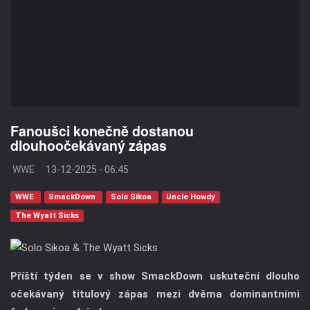
Fanoušci konečně dostanou
dlouhoočekávaný zápas
WWE
13-12-2025 - 06:45
WWE
SmackDown
Solo Sikoa
Uncle Howdy
The Wyatt Sicks
Příští týden se v show SmackDown uskuteční dlouho
očekávaný titulový zápas mezi dvěma dominantními