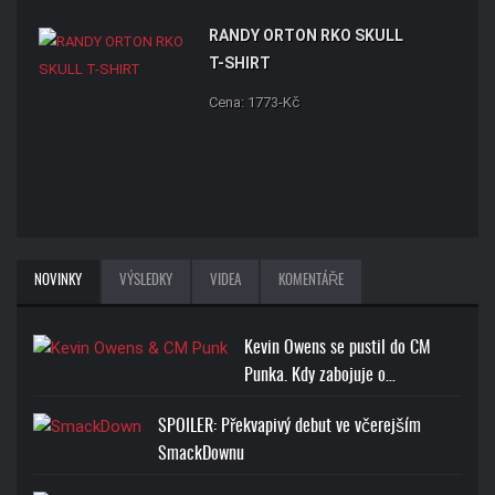
RANDY ORTON RKO SKULL
T-SHIRT
Cena: 1773-Kč
NOVINKY
VÝSLEDKY
VIDEA
KOMENTÁŘE
Kevin Owens se pustil do CM
Punka. Kdy zabojuje o…
SPOILER: Překvapivý debut ve včerejším
SmackDownu