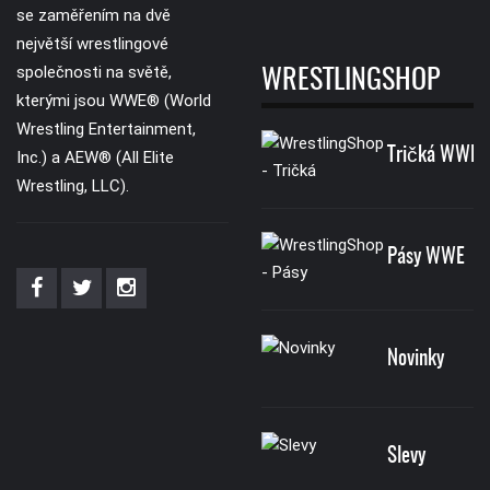
se zaměřením na dvě
největší wrestlingové
společnosti na světě,
WRESTLINGSHOP
kterými jsou WWE® (World
Wrestling Entertainment,
Tričká WWE
Inc.) a AEW® (All Elite
Wrestling, LLC).
Pásy WWE
Novinky
Slevy