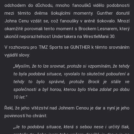
odchodem do důchodu, mnoho fanoušků vidělo podobnosti
mezi těmito dvěma šokujícími momenty. Gunther donutil
Johna Cenu vzdát se, což fanoušky v aréně šokovalo. Mnozí
okamžitě porovnali tento moment s Brockem Lesnarem, který
ukončil neporazitelnost Undertakera na WrestleManii 30.
V rozhovoru pro TMZ Sports se GUNTHER k těmto srovnáním
vyjádřil slovy:
„Myslím, že to lze srovnat, protože si vzpomínám, že tehdy
to byla podobná situace, vyvolalo to skutečné pobouření a
tehdy to bylo správné, protože Brock je stále ve
společnosti a byl horou, kterou bylo třeba zdolat po dobu
10 let.”
Řekl, že jeho vítězství nad Johnem Cenou je dar a nyní je jeho
povinností ho chránit.
„Je to podobná situace, která s sebou nese i určitý tlak,