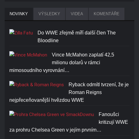
NOVINKY
VÝSLEDKY
VIDEA
KOMENTÁŘE
Do WWE zřejmě míří další člen The
Bloodline
Vince McMahon zaplatí 42,5
milionu dolarů v rámci
mimosoudního vyrovnání…
Ryback odmítl tvrzení, že je
Roman Reigns
nejpřeceňovanější hvězdou WWE
Fanoušci
kritizují WWE
za prohru Chelsea Green v jejím prvním…