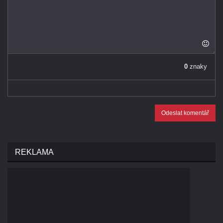
0
znaky
Odeslat komentář
REKLAMA