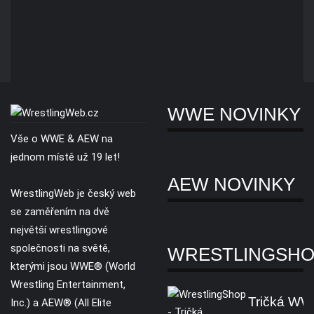
WWE NOVINKY
Vše o WWE & AEW na
jednom místě už 19 let!
AEW NOVINKY
WrestlingWeb je český web
se zaměřením na dvě
největší wrestlingové
společnosti na světě,
WRESTLINGSH
kterými jsou WWE® (World
Wrestling Entertainment,
Tričká W
Inc.) a AEW® (All Elite