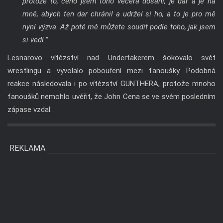
protože to, čeho jsem toho večera dosáhl, je dar a je na
mně, abych ten dar chránil a udržel si ho, a to je pro mě
nyní výzva. Až poté mě můžete soudit podle toho, jak jsem
si vedl.”
Lesnarovo vítězství nad Undertakerem šokovalo svět
wrestlingu a vyvolalo pobouření mezi fanoušky. Podobná
reakce následovala i po vítězství GUNTHERA, protože mnoho
fanoušků nemohlo uvěřit, že John Cena se ve svém posledním
zápase vzdal.
REKLAMA