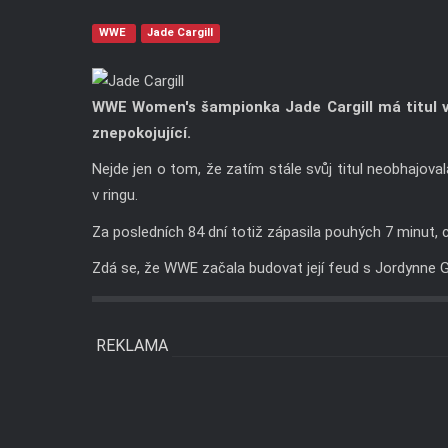
WWE
Jade Cargill
WWE Women's šampionka Jade Cargill má titul ve 
znepokojující.
Nejde jen o tom, že zatím stále svůj titul neobhajov
v ringu.
Za posledních 84 dní totiž zápasila pouhých 7 minut, 
Zdá se, že WWE začala budovat její feud s Jordynne Gr
REKLAMA