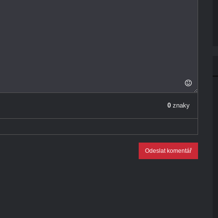
0
znaky
Odeslat komentář