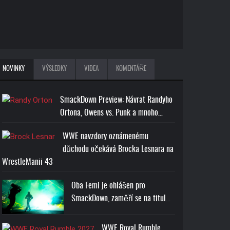
NOVINKY
VÝSLEDKY
VIDEA
KOMENTÁŘE
SmackDown Preview: Návrat Randyho
Ortona, Owens vs. Punk a mnoho…
WWE navzdory oznámenému
důchodu očekává Brocka Lesnara na
WrestleManii 43
Oba Femi je ohlášen pro
SmackDown, zaměří se na titul…
WWE Royal Rumble