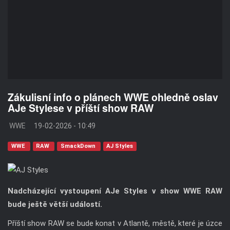
Zákulisní info o plánech WWE ohledně oslav
AJe Stylese v příští show RAW
WWE
19-02-2026 - 10:49
WWE
RAW
SmackDown
AJ Styles
Nadcházející vystoupení AJe Styles v show WWE RAW
bude ještě větší událostí.
Příští show RAW se bude konat v Atlantě, městě, které je úzce