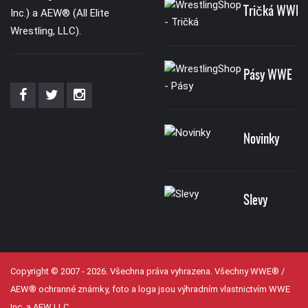
Tričká WWE
Inc.) a AEW® (All Elite
Wrestling, LLC).
Pásy WWE
Novinky
Slevy
Copyright © 2007 - 2026. Všechna práva vyhrazena. Všechny WWE® /
AEW® ochranné známky, foto a loga jsou výhradním vlastnictvím WWE
Inc, a AEW LLC.