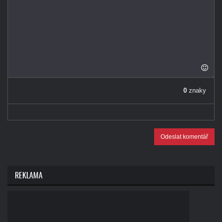
0
znaky
Odeslat komentář
REKLAMA