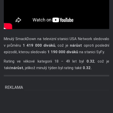
Minulý SmackDown na televizní stanici USA Network sledovalo
v průměru
1 419 000 diváků
, což je
nárůst
oproti poslední
epizodě, kterou sledovalo
1 190 000 diváků
na stanici SyFy.
Rating ve věkové kategorii 18 – 49 let byl
0.32
, což je
také
nárůst
, jelikož minulý týden byl rating také
0.32.
REKLAMA