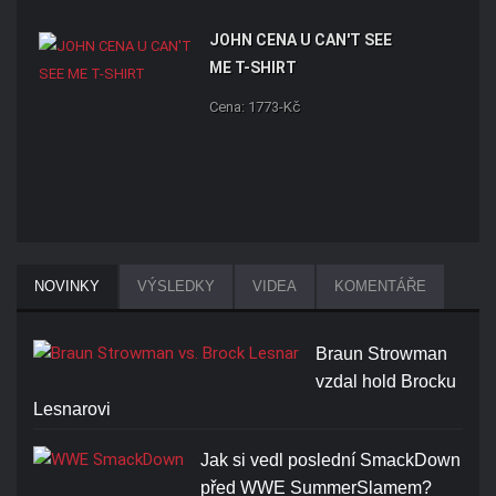
JOHN CENA U CAN'T SEE
ME T-SHIRT
Cena: 1773-Kč
NOVINKY
VÝSLEDKY
VIDEA
KOMENTÁŘE
Braun Strowman
vzdal hold Brocku
Lesnarovi
Jak si vedl poslední SmackDown
před WWE SummerSlamem?