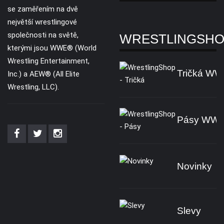
se zaměřením na dvě
největší wrestlingové
společnosti na světě,
WRESTLINGSH
kterými jsou WWE® (World
Wrestling Entertainment,
Tričká W
Inc.) a AEW® (All Elite
Wrestling, LLC).
Pásy WW
Novinky
Slevy