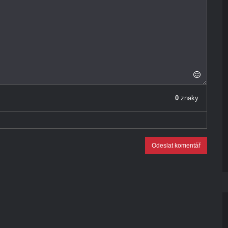
0
znaky
Odeslat komentář