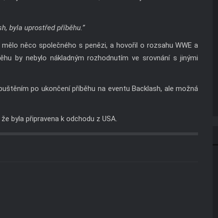
h, byla uprostřed příběhu.”
í mělo něco společného s penězi, a hovořil o rozsahu WWE a
říběhu by nebylo nákladným rozhodnutím ve srovnání s jinými
opuštěním po ukončení příběhu na eventu Backlash, ale možná
, že byla připravena k odchodu z USA.