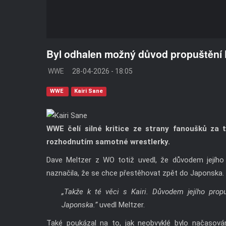
Byl odhalen možný důvod propuštění 
WWE
28-04-2026 - 18:05
WWE
Kairi Sane
WWE čelí silné kritice ze strany fanoušků za t
rozhodnutím samotné wrestlerky.
Dave Meltzer z WO totiž uvedl, že důvodem jejího
naznačila, že se chce přestěhovat zpět do Japonska.
„Takže k té věci s Kairi. Důvodem jejího propu
Japonska.”
uvedl Meltzer.
Také poukázal na to, jak neobvyklé bylo načasov