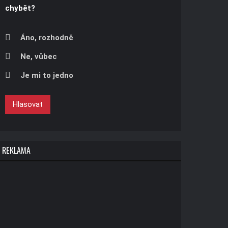
chybět?
Áno, rozhodně
Ne, vůbec
Je mi to jedno
Hlasovat
REKLAMA