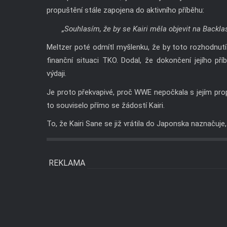
propuštění stále zapojena do aktivního příběhu:
„Souhlasím, že by se Kairi měla objevit na Backlas
Meltzer poté odmítl myšlenku, že by toto rozhodnut
finanční situaci TKO. Dodal, že dokončení jejího p
výdaji.
Je proto překvapivé, proč WWE nepočkala s jejím pr
to souviselo přímo se žádostí Kairi.
To, že Kairi Sane se již vrátila do Japonska naznačuje
REKLAMA