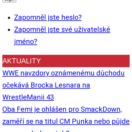
Zapomněl jste heslo?
Zapomněl jste své uživatelské
jméno?
AKTUALITY
WWE navzdory oznámenému důchodu
očekává Brocka Lesnara na
WrestleManii 43
Oba Femi je ohlášen pro SmackDown,
zaměří se na titul CM Punka nebo půjde