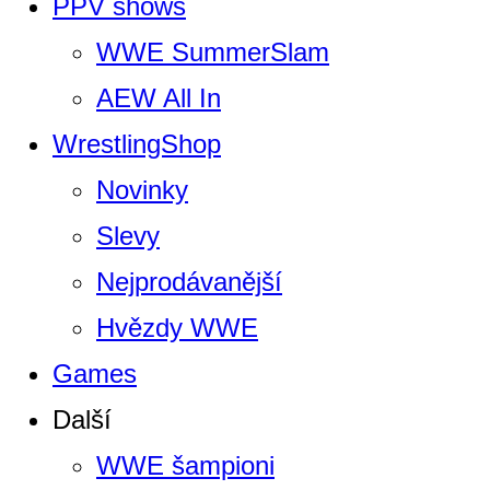
PPV shows
WWE SummerSlam
AEW All In
WrestlingShop
Novinky
Slevy
Nejprodávanější
Hvězdy WWE
Games
Další
WWE šampioni