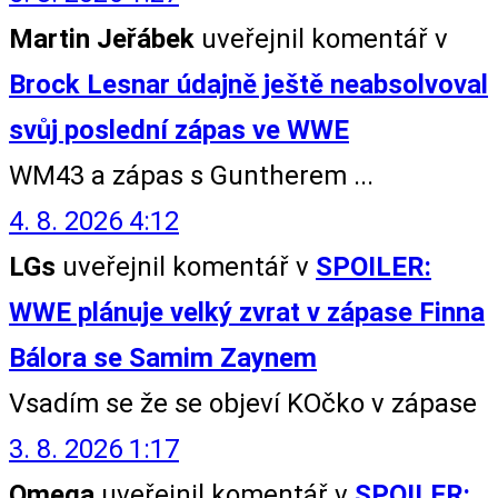
Martin Jeřábek
uveřejnil komentář v
Brock Lesnar údajně ještě neabsolvoval
svůj poslední zápas ve WWE
WM43 a zápas s Guntherem ...
4. 8. 2026 4:12
LGs
uveřejnil komentář v
SPOILER:
WWE plánuje velký zvrat v zápase Finna
Bálora se Samim Zaynem
Vsadím se že se objeví KOčko v zápase
3. 8. 2026 1:17
Omega
uveřejnil komentář v
SPOILER: