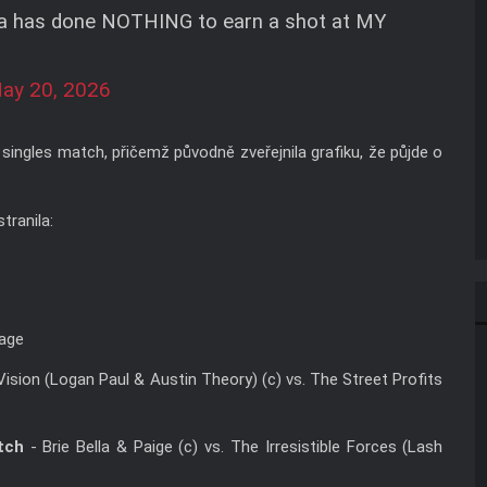
a has done NOTHING to earn a shot at MY
ay 20, 2026
ingles match, přičemž původně zveřejnila grafiku, že půjde o
tranila:
Page
ision (Logan Paul & Austin Theory) (c) vs. The Street Profits
tch
- Brie Bella & Paige (c) vs. The Irresistible Forces (Lash