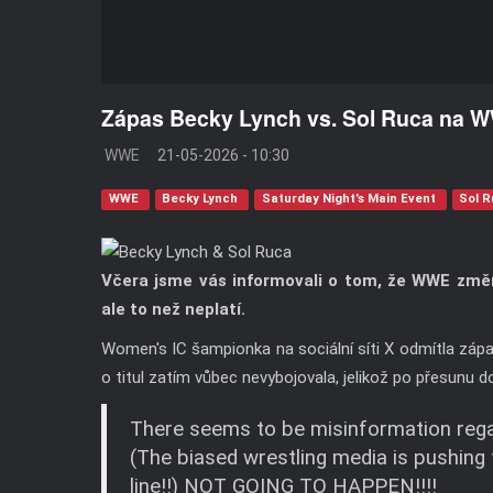
Zápas Becky Lynch vs. Sol Ruca na 
WWE
21-05-2026 - 10:30
WWE
Becky Lynch
Saturday Night’s Main Event
Sol 
Včera jsme vás informovali o tom, že WWE změni
ale to než neplatí.
Women's IC šampionka na sociální síti X odmítla zápas
o titul zatím vůbec nevybojovala, jelikož po přesunu
There seems to be misinformation reg
(The biased wrestling media is pushing 
line!!) NOT GOING TO HAPPEN!!!!