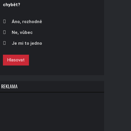
chybět?
Áno, rozhodně
Ne, vůbec
Je mi to jedno
Hlasovat
REKLAMA