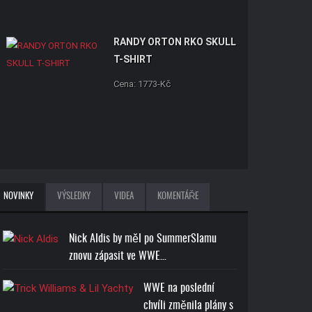
RANDY ORTON RKO SKULL
T-SHIRT
Cena: 1773-Kč
NOVINKY
VÝSLEDKY
VIDEA
KOMENTÁŘE
Nick Aldis by měl po SummerSlamu
znovu zápasit ve WWE…
WWE na poslední
chvíli změnila plány s