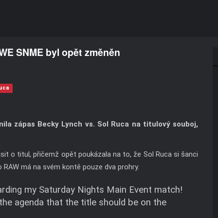
WWE SNME byl opět změněn
Ruca
la zápas Becky Lynch vs. Sol Ruca na titulový souboj,
it o titul, přičemž opět poukázala na to, že Sol Ruca si šanci
 do RAW má na svém kontě pouze dva prohry.
arding my Saturday Nights Main Event match!
the agenda that the title should be on the