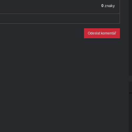
0
znaky
Odeslat komentář