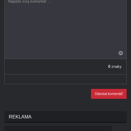
0
znaky
Odeslat komentář
REKLAMA