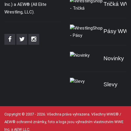
Tričká W
Inc.) a AEW® (All Elite
Wrestling, LLC).
Pásy WW
Novinky
Slevy
Copyright © 2007 - 2026. Všechna práva vyhrazena. Všechny WWE® /
AEW® ochranné známky, foto a loga jsou výhradním vlastnictvím WWE
Inc, a AEW LLC.