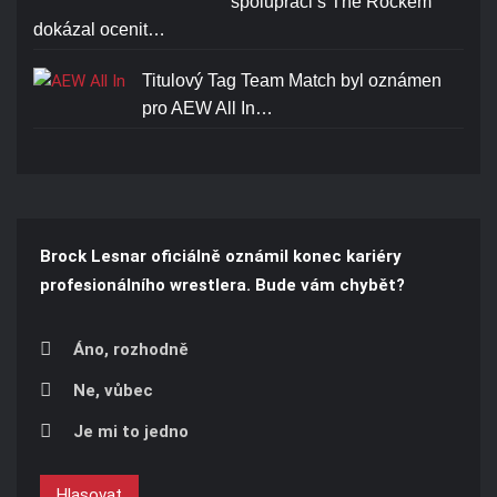
spolupráci s The Rockem
dokázal ocenit…
Titulový Tag Team Match byl oznámen
pro AEW All In…
Brock Lesnar oficiálně oznámil konec kariéry
profesionálního wrestlera. Bude vám chybět?
Áno, rozhodně
Ne, vůbec
Je mi to jedno
Hlasovat