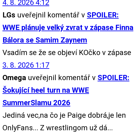
4. 8. 2026 4:12
LGs
uveřejnil komentář v
SPOILER:
WWE plánuje velký zvrat v zápase Finna
Bálora se Samim Zaynem
Vsadím se že se objeví KOčko v zápase
3. 8. 2026 1:17
Omega
uveřejnil komentář v
SPOILER:
Šokující heel turn na WWE
SummerSlamu 2026
Jediná vec,na čo je Paige dobrá,je len
OnlyFans... Z wrestlingom už dá...