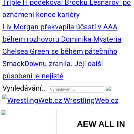
Triple H poděkoval Brocku Lesnarovi po
oznámení konce kariéry
Liv Morgan překvapila účastí v AAA
během rozhovoru Dominika Mysteria
Chelsea Green se během pátečního
SmackDownu zranila. Její další
působení je nejisté
Vyhledávání...
WrestlingWeb.cz
AEW ALL IN