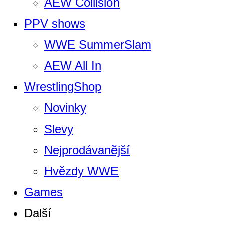
AEW Collision
PPV shows
WWE SummerSlam
AEW All In
WrestlingShop
Novinky
Slevy
Nejprodávanější
Hvězdy WWE
Games
Další