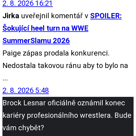
2. 8. 2026 16:21
Jirka
uveřejnil komentář v
SPOILER:
Šokující heel turn na WWE
SummerSlamu 2026
Paige zápas prodala konkurenci.
Nedostala takovou ránu aby to bylo na
...
2. 8. 2026 5:48
Brock Lesnar oficiálně oznámil konec
kariéry profesionálního wrestlera. Bude
vám chybět?