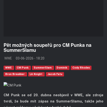
Pět možných soupeřů pro CM Punka na
SummerSlamu
WWE
03-06-2026 - 18:20
WWE
CM Punk
SummerSlam
Dominik
Cody Rhodes
Bron Breakker
LA Knight
Jacob Fatu
CM Punk se od 20. dubna neobjevil v WWE, ale zdroje
tvrdí, že bude mít zápas na SummerSlamu, takže jeho