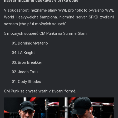
návrat můžeme očekávat v brzké době.
V současnosti neznáme plány WWE pro tohoto bývalého WWE
World Heavyweight šampiona, nicméně server SPKD zveřejnil
seznam jeho pěti možných soupeřů.
5 možných soupeřů CM Punka na SummerSlam:
05. Dominik Mysterio
04. LA Knight
03. Bron Breakker
02. Jacob Fatu
01. Cody Rhodes
CM Punk se chystá vrátit v životní formě.