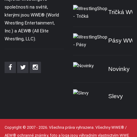
společnosti na světě,
Tričká W
kterými jsou WWE® (World
Wrestling Entertainment,
Inc.) a AEW® (All Elite
Wrestling, LLC).
Pásy WW
Novinky
Slevy
Copyright © 2007 - 2026. Všechna práva vyhrazena. Všechny WWE® /
AEW® ochranné známky, foto a loga jsou výhradním vlastnictvím WWE