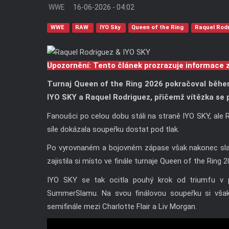
WWE
16-06-2026 - 04:02
WWE
RAW
IYO Sky
Queen of the Ring
Raquel Rod
Upozornění: Tento článek prozrazuje informace 
Turnaj Queen of the Ring 2026 pokračoval běhe
IYO SKY a Raquel Rodriguez, přičemž vítězka se 
Fanoušci po celou dobu stáli na straně IYO SKY, ale 
síle dokázala soupeřku dostat pod tlak.
Po vyrovnaném a bojovném zápase však nakonec slavil
zajistila si místo ve finále turnaje Queen of the Ring 2
IYO SKY se tak ocitla pouhý krok od triumfu v p
SummerSlamu. Na svou finálovou soupeřku si však
semifinále mezi Charlotte Flair a Liv Morgan.