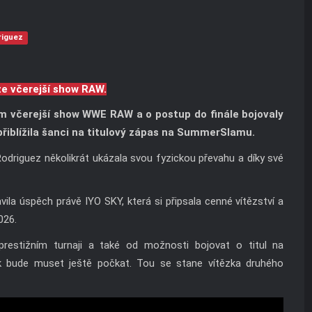
riguez
ze včerejší show RAW.
m včerejší show WWE RAW a o postup do finále bojovaly
přiblížila šanci na titulový zápas na SummerSlamu.
Rodriguez několikrát ukázala svou fyzickou převahu a díky své
a úspěch právě IYO SKY, která si připsala cenné vítězství a
026.
restižním turnaji a také od možnosti bojovat o titul na
 bude muset ještě počkat. Tou se stane vítězka druhého