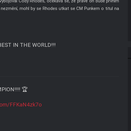
t vybojoval Cody Rhodes, očekává se, že právě on bude prvním
nezmění, mohl by se Rhodes utkat se CM Punkem o titul na
 BEST IN THE WORLD!!!
ION!!!! 🏆
r.com/FFKaN4zk7o