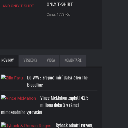
ONLY T-SHIRT
Cena: 1773-Kč
JOHN CENA U CAN'T SEE
NOVINKY
VÝSLEDKY
VIDEA
KOMENTÁŘE
ME T-SHIRT
Cena: 1773-Kč
Do WWE zřejmě míří další člen The
Bloodline
Vince McMahon zaplatí 42,5
milionu dolarů v rámci
mimosoudního vyrovnání…
BROCK LESNAR BEAST T-
SHIRT
Ryback odmítl tvrzení,