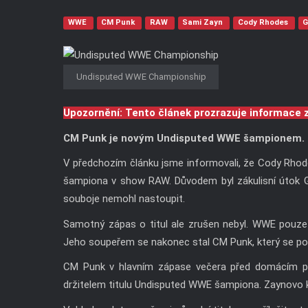
WWE
CM Punk
RAW
Sami Zayn
Cody Rhodes
G
Undisputed WWE Championship
Upozornění: Tento článek prozrazuje informace 
CM Punk je novým Undisputed WWE šampionem. Sam
V předchozím článku jsme informovali, že Cody Rhod
šampiona v show RAW. Důvodem byl zákulisní útok 
souboje nemohl nastoupit.
Samotný zápas o titul ale zrušen nebyl. WWE pouze
Jeho soupeřem se nakonec stal CM Punk, který se podl
CM Punk v hlavním zápase večera před domácím pu
držitelem titulu Undisputed WWE šampiona. Zaynovo k