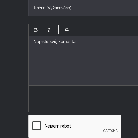
Jméno (Vyžadováno)
-
-
-
-
-
-
-
-
-
-
-
-
-
-
-