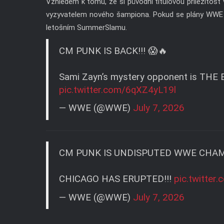
Vzhledem k tomu, že si původní titulovou příležitos
vyzyvatelem nového šampiona. Pokud se plány WWE 
letošním SummerSlamu.
CM PUNK IS BACK!!! 😱🔥
Sami Zayn’s mystery opponent is THE
pic.twitter.com/6qXZ4yL19l
— WWE (@WWE)
July 7, 2026
CM PUNK IS UNDISPUTED WWE CHAMP
CHICAGO HAS ERUPTED!!!
pic.twitte
— WWE (@WWE)
July 7, 2026