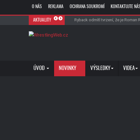
O NÁS
REKLAMA
OCHRANA SOUKROMÍ
KONTAKTUJTE NÁ
Do WWE zřejmě míří další člen The Bloo
Vince McMahon zaplatí 42,5 milionu do
Ryback odmítl tvrzení, že je Roman Re
Fanoušci kritizují WWE za prohru Che
AKTUALITY
ÚVOD
NOVINKY
VÝSLEDKY
VIDEA