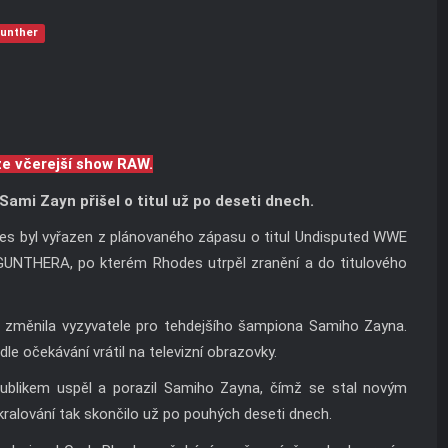
unther
ze včerejší show RAW.
i Zayn přišel o titul už po deseti dnech.
es byl vyřazen z plánovaného zápasu o titul Undisputed WWE
GUNTHERA, po kterém Rhodes utrpěl zranění a do titulového
 změnila vyzyvatele pro tehdejšího šampiona Samiho Zayna.
e očekávání vrátil na televizní obrazovky.
blikem uspěl a porazil Samiho Zayna, čímž se stal novým
ralování tak skončilo už po pouhých deseti dnech.