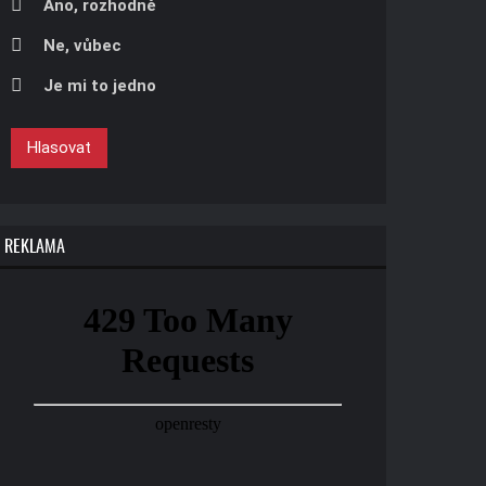
Áno, rozhodně
Ne, vůbec
Je mi to jedno
Hlasovat
REKLAMA