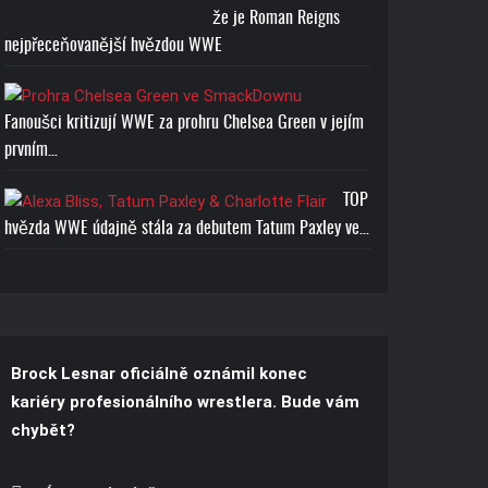
že je Roman Reigns
Cena: 1773-Kč
nejpřeceňovanější hvězdou WWE
Fanoušci kritizují WWE za prohru Chelsea Green v jejím
prvním…
TOP
hvězda WWE údajně stála za debutem Tatum Paxley ve…
Brock Lesnar oficiálně oznámil konec
kariéry profesionálního wrestlera. Bude vám
chybět?