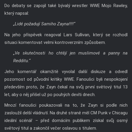
Do debaty se zapojil také bývalý wrestler WWE Mojo Rawley,
který napsal:
„Lidé požadují Samiho Zayna!!!!“
Na jeho příspěvek reagoval Lars Sullivan, který se rozhodl
situaci komentovat velmi kontroverzním způsobem.
„Ve skutečnosti ho chtějí jen muslimové a panny na
Redditu.“
Jeho komentář okamžitě vyvolal další diskuze a odvedl
pozornost od původní kritiky WWE. Fanoušci byli nespokojení
především proto, že Zayn čekal na svůj první světový titul 13
let, aby o něj přišel už po pouhých devíti dnech.
Mnozí fanoušci poukazovali na to, že Zayn si podle nich
zasloužil delší vládnutí. Na druhé straně měl CM Punk v Chicagu
ideální scénář – před domácím publikem získal svůj osmý
světový titul a zakončil večer oslavou s titulem.