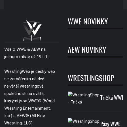
WWE NOVINKY
AEW NOVINKY
Vše o WWE & AEW na
jednom místě už 19 let!
WrestlingWeb je český web
WRESTLINGSHOP
se zaměřením na dvě
největší wrestlingové
společnosti na světě,
Tričká WWE
kterými jsou WWE® (World
Wrestling Entertainment,
Inc.) a AEW® (All Elite
Wrestling, LLC).
Pásy WWE