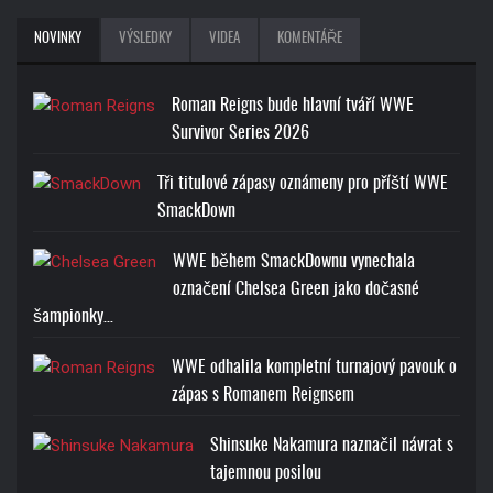
NOVINKY
VÝSLEDKY
VIDEA
KOMENTÁŘE
Roman Reigns bude hlavní tváří WWE
Survivor Series 2026
Tři titulové zápasy oznámeny pro příští WWE
SmackDown
WWE během SmackDownu vynechala
označení Chelsea Green jako dočasné
šampionky…
WWE odhalila kompletní turnajový pavouk o
zápas s Romanem Reignsem
Shinsuke Nakamura naznačil návrat s
tajemnou posilou