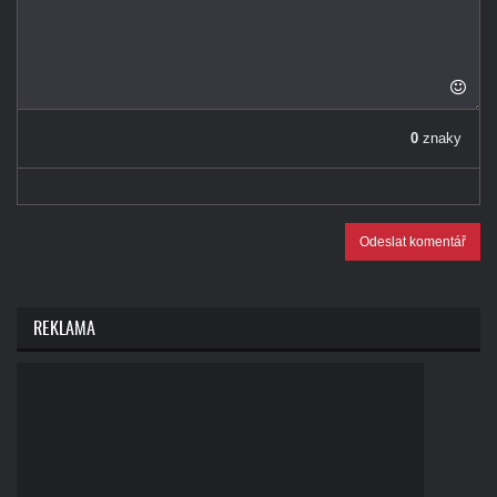
0
znaky
Odeslat komentář
REKLAMA