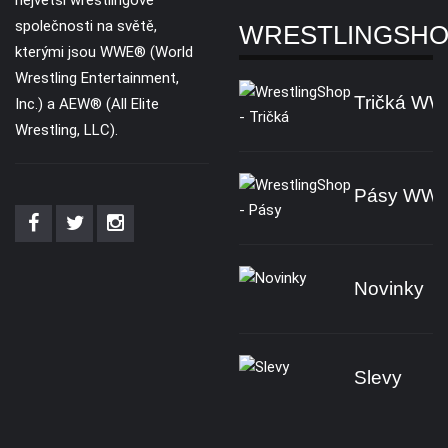
největší wrestlingové
společnosti na světě,
WRESTLINGSH
kterými jsou WWE® (World
Wrestling Entertainment,
Tričká W
Inc.) a AEW® (All Elite
Wrestling, LLC).
Pásy WW
Novinky
Slevy