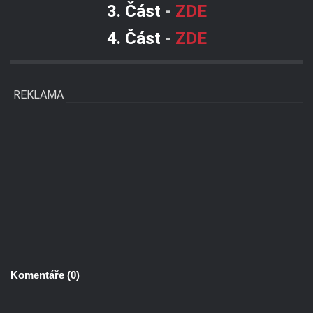
3. Část
-
ZDE
4. Část
-
ZDE
REKLAMA
Komentáře (
0
)