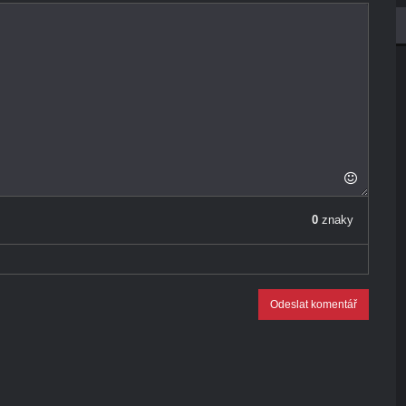
0
znaky
Odeslat komentář