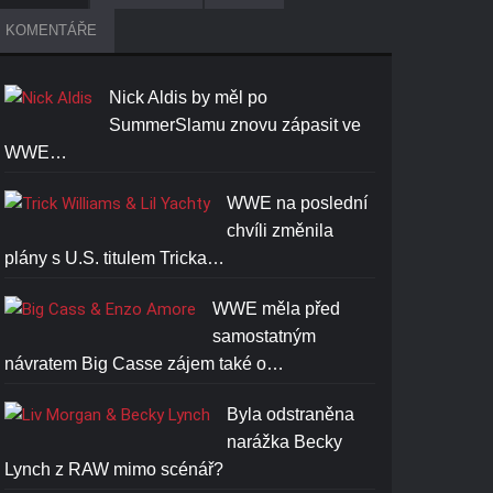
KOMENTÁŘE
Nick Aldis by měl po
SummerSlamu znovu zápasit ve
WWE…
WWE na poslední
chvíli změnila
plány s U.S. titulem Tricka…
WWE měla před
samostatným
návratem Big Casse zájem také o…
Byla odstraněna
narážka Becky
Lynch z RAW mimo scénář?