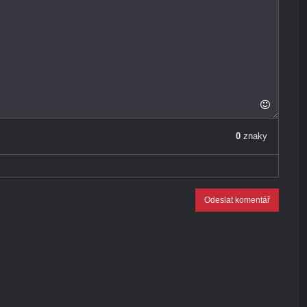
0
znaky
Odeslat komentář