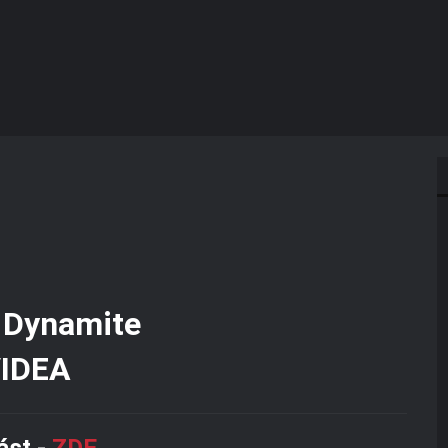
IDEA
ást
-
ZDE