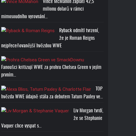
Vince McMahon zaplatí 42,5
milionu dolarů v rámci
mimosoudního vyrovnání…
Ryback odmítl tvrzení,
že je Roman Reigns
nejpřeceňovanější hvězdou WWE
Fanoušci kritizují WWE za prohru Chelsea Green v jejím
prvním…
TOP
hvězda WWE údajně stála za debutem Tatum Paxley ve…
Liv Morgan tvrdí,
že se Stephanie
Vaquer chce vyspat s…