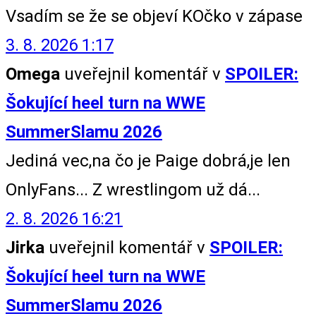
Vsadím se že se objeví KOčko v zápase
3. 8. 2026 1:17
Omega
uveřejnil komentář v
SPOILER:
Šokující heel turn na WWE
SummerSlamu 2026
Jediná vec,na čo je Paige dobrá,je len
OnlyFans... Z wrestlingom už dá...
2. 8. 2026 16:21
Jirka
uveřejnil komentář v
SPOILER:
Šokující heel turn na WWE
SummerSlamu 2026