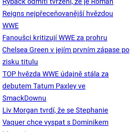
Ryback odmítl tvrzení, že je Roman
Reigns nejpřeceňovanější hvězdou
WWE
Fanoušci kritizují WWE za prohru
Chelsea Green v jejím prvním zápase po
zisku titulu
TOP hvězda WWE údajně stála za
debutem Tatum Paxley ve
SmackDownu
Liv Morgan tvrdí, že se Stephanie
Vaquer chce vyspat s Dominikem