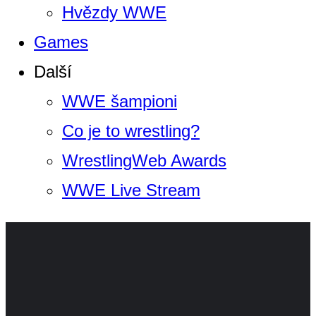
Hvězdy WWE
Games
Další
WWE šampioni
Co je to wrestling?
WrestlingWeb Awards
WWE Live Stream