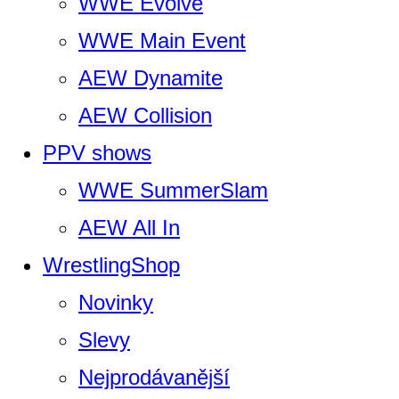
WWE Evolve
WWE Main Event
AEW Dynamite
AEW Collision
PPV shows
WWE SummerSlam
AEW All In
WrestlingShop
Novinky
Slevy
Nejprodávanější