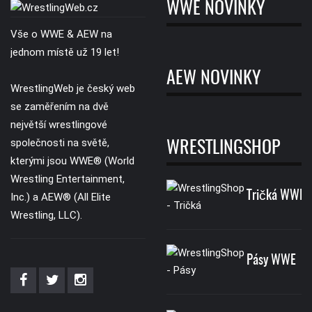
WWE NOVINKY
Vše o WWE & AEW na
jednom místě už 19 let!
AEW NOVINKY
WrestlingWeb je český web
se zaměřením na dvě
největší wrestlingové
společnosti na světě,
WRESTLINGSHOP
kterými jsou WWE® (World
Wrestling Entertainment,
Tričká WWE
Inc.) a AEW® (All Elite
Wrestling, LLC).
Pásy WWE