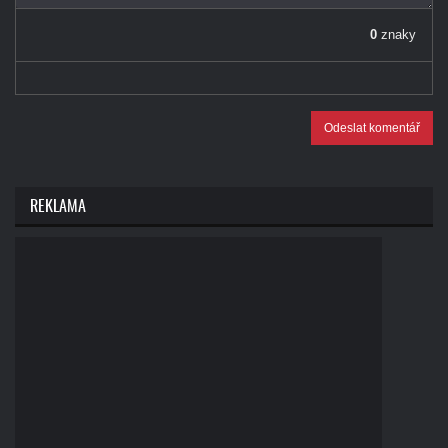
0
znaky
Odeslat komentář
REKLAMA