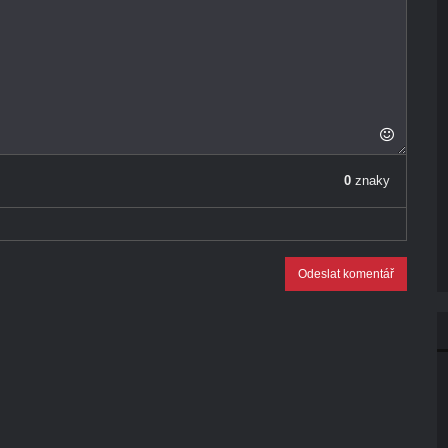
0
znaky
Odeslat komentář