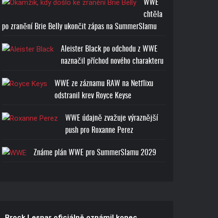
WWE
chtěla
po zranění Brie Belly ukončit zápas na SummerSlamu
Aleister Black po odchodu z WWE
naznačil příchod nového charakteru
WWE ze záznamu RAW na Netflixu
odstranil krev Royce Keyse
WWE údajně zvažuje výraznější
push pro Roxanne Perez
Známe plán WWE pro SummerSlamu 2029
Brock Lesnar oficiálně oznámil konec