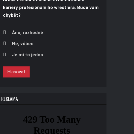
kariéry profesionálního wrestlera. Bude vám
chybět?
Áno, rozhodně
Ne, vůbec
Je mi to jedno
Hlasovat
REKLAMA