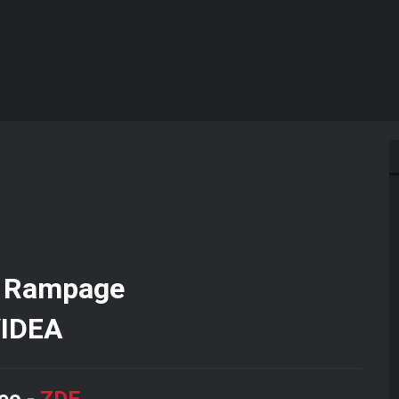
IDEA
eo
-
ZDE