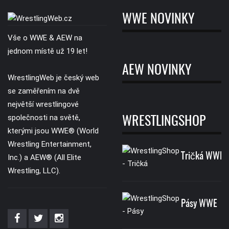
WWE NOVINKY
Vše o WWE & AEW na
jednom místě už 19 let!
AEW NOVINKY
WrestlingWeb je český web
se zaměřením na dvě
největší wrestlingové
společnosti na světě,
WRESTLINGSHOP
kterými jsou WWE® (World
Wrestling Entertainment,
Tričká WWE
Inc.) a AEW® (All Elite
Wrestling, LLC).
Pásy WWE