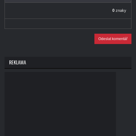
0
znaky
Odeslat komentář
REKLAMA