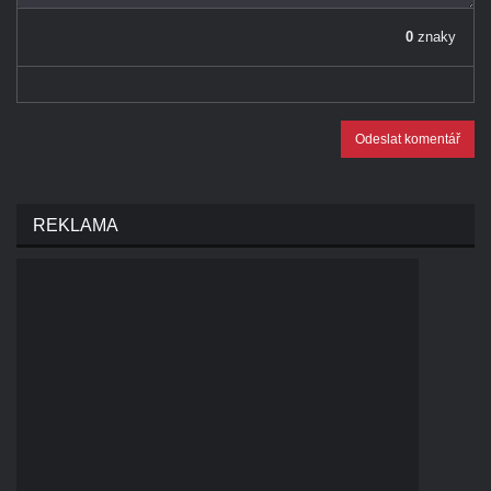
0
znaky
Odeslat komentář
REKLAMA