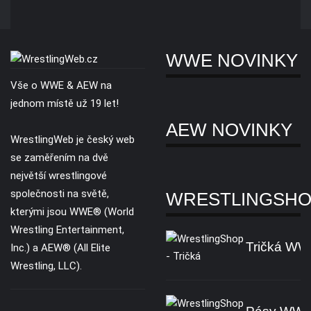
WWE NOVINKY
Vše o WWE & AEW na
jednom místě už 19 let!
AEW NOVINKY
WrestlingWeb je český web
se zaměřením na dvě
největší wrestlingové
společnosti na světě,
WRESTLINGSH
kterými jsou WWE® (World
Wrestling Entertainment,
Tričká W
Inc.) a AEW® (All Elite
Wrestling, LLC).