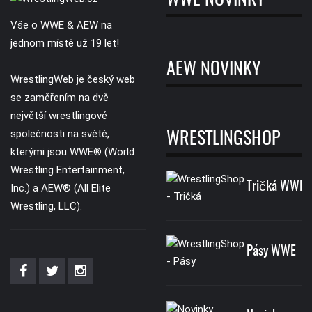
WWE NOVINKY
Vše o WWE & AEW na
jednom místě už 19 let!
AEW NOVINKY
WrestlingWeb je český web
se zaměřením na dvě
největší wrestlingové
společnosti na světě,
WRESTLINGSHOP
kterými jsou WWE® (World
Wrestling Entertainment,
Tričká WWE
Inc.) a AEW® (All Elite
Wrestling, LLC).
Pásy WWE