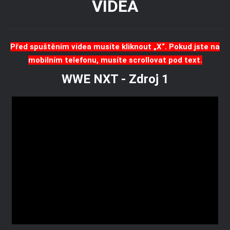
VIDEA
Před spuštěním videa musíte kliknout „X“. Pokud jste na
mobilním telefonu, musíte scrollovat pod text.
WWE NXT - Zdroj 1