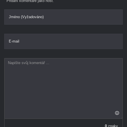
Přidání komentáře jako host.
Jméno (Vyžadováno)
E-mail
0
znaky