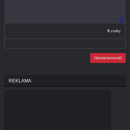
0
znaky
Odeslat komentář
REKLAMA