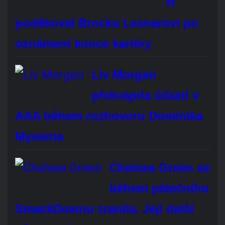
Brock Lesnar oficiálně oznámil konec kariéry
profesionálního wrestlera. Bude vám chybět?
Áno, rozhodně
Ne, vůbec
Je mi to jedno
Hlasovat
REKLAMA