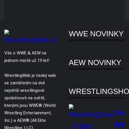
Novinky
Slevy
Copyright © 2007 - 2026. Všechna práva vyhrazena. Všechny WWE® /
AEW® ochranné známky, foto a loga jsou výhradním vlastnictvím WWE
Inc, a AEW LLC.
O nás
Reklama
Ochrana soukromí
Kontaktujte nás