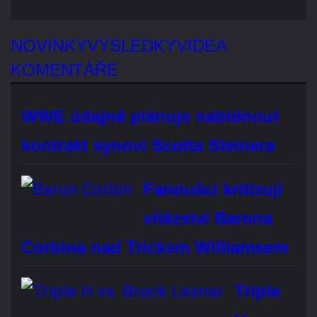
WWE údajně plánuje nabídnout kontrakt synovi Scotta
Steinera
Fanoušci kritizují vítězství Barona
Corbina nad Trickem Williamsem
Triple H poděkoval Brocku
Lesnarovi po oznámení
konce kariéry
Liv Morgan překvapila účastí v AAA
během rozhovoru Dominika Mysteria
Chelsea Green se během pátečního
SmackDownu zranila. Její další
působení…