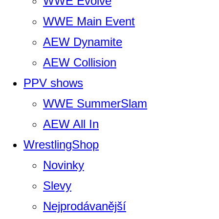
WWE Evolve
WWE Main Event
AEW Dynamite
AEW Collision
PPV shows
WWE SummerSlam
AEW All In
WrestlingShop
Novinky
Slevy
Nejprodávanější