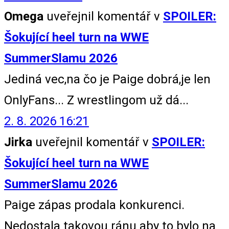
Omega
uveřejnil komentář v
SPOILER:
Šokující heel turn na WWE
SummerSlamu 2026
Jediná vec,na čo je Paige dobrá,je len
OnlyFans... Z wrestlingom už dá...
2. 8. 2026 16:21
Jirka
uveřejnil komentář v
SPOILER:
Šokující heel turn na WWE
SummerSlamu 2026
Paige zápas prodala konkurenci.
Nedostala takovou ránu aby to bylo na