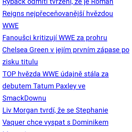
Ryback odmítl tvrzení, že je Roman
Reigns nejpřeceňovanější hvězdou
WWE
Fanoušci kritizují WWE za prohru
Chelsea Green v jejím prvním zápase po
zisku titulu
TOP hvězda WWE údajně stála za
debutem Tatum Paxley ve
SmackDownu
Liv Morgan tvrdí, že se Stephanie
Vaquer chce vyspat s Dominikem