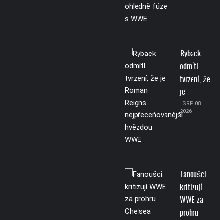
Ryback
odmítl
tvrzení, že
je
SRP 08
2026
Fanoušci
kritizují
WWE za
prohru