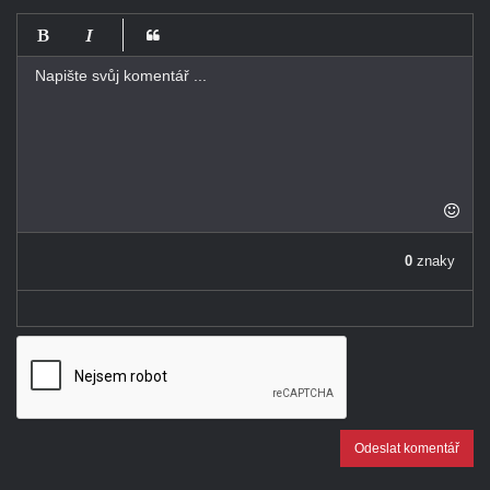
-
-
-
-
-
-
-
-
-
-
-
-
-
-
0
znaky
-
Odeslat komentář