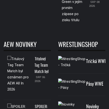
SRP 08
2026
AEW NOVINKY
WRESTLINGSHOP
Titulový
Tričká WWE
Tag Team
Match byl
SRP 06
2026
Pásy WWE
Novinky
SPOILER: