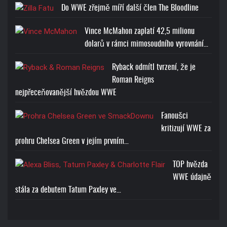
Cena: 1773-Kč
Do WWE zřejmě míří další člen The Bloodline
Vince McMahon zaplatí 42,5 milionu
dolarů v rámci mimosoudního vyrovnání…
Ryback odmítl tvrzení, že je
BROCK LESNAR BEAST T-
Roman Reigns
SHIRT
nejpřeceňovanější hvězdou WWE
Cena: 1773-Kč
Fanoušci
kritizují WWE za
prohru Chelsea Green v jejím prvním…
TOP hvězda
WWE údajně
stála za debutem Tatum Paxley ve…