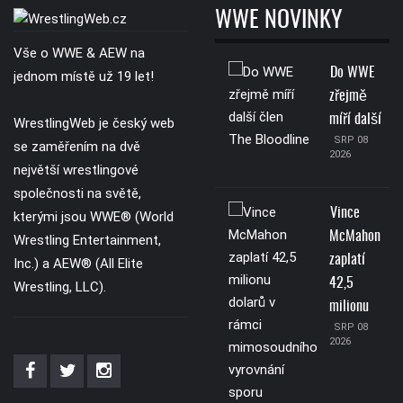
WWE NOVINKY
Vše o WWE & AEW na
Do WWE
jednom místě už 19 let!
zřejmě
míří další
WrestlingWeb je český web
SRP 08
se zaměřením na dvě
2026
největší wrestlingové
společnosti na světě,
Vince
kterými jsou WWE® (World
McMahon
Wrestling Entertainment,
zaplatí
Inc.) a AEW® (All Elite
42,5
Wrestling, LLC).
milionu
SRP 08
2026