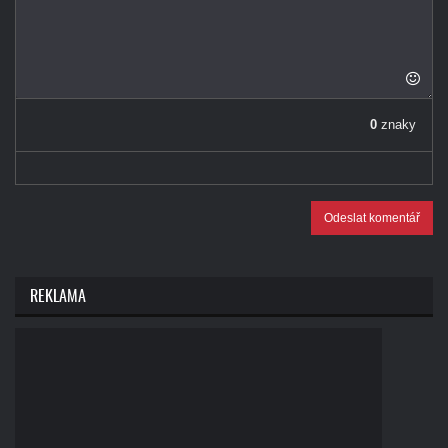
0
znaky
Odeslat komentář
REKLAMA