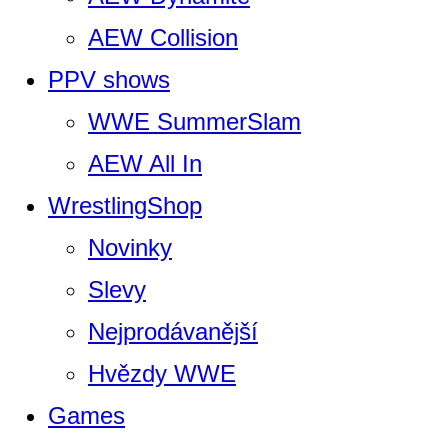
AEW Collision
PPV shows
WWE SummerSlam
AEW All In
WrestlingShop
Novinky
Slevy
Nejprodávanější
Hvězdy WWE
Games