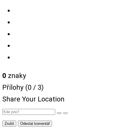
0
znaky
Přílohy (
0
/ 3)
Share Your Location
Zrušit
Odeslat komentář