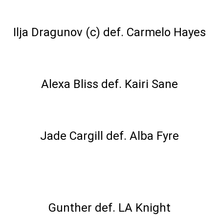
U.S. Title Open Challenge Match
Ilja Dragunov (c) def. Carmelo Hayes
Singles Match
Alexa Bliss def. Kairi Sane
Singles Match
Jade Cargill def. Alba Fyre
The Last Time is Now Tournament
Final Match
Gunther def. LA Knight