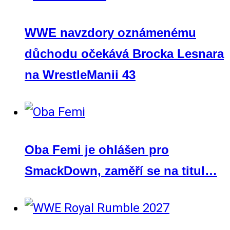
WWE navzdory oznámenému
důchodu očekává Brocka Lesnara
na WrestleManii 43
Oba Femi je ohlášen pro
SmackDown, zaměří se na titul…