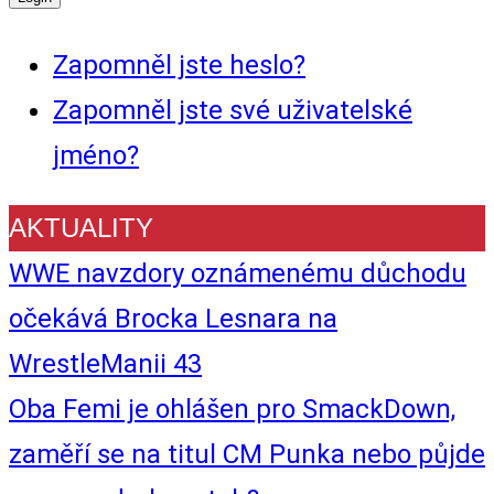
Zapomněl jste heslo?
Zapomněl jste své uživatelské
jméno?
AKTUALITY
WWE navzdory oznámenému důchodu
očekává Brocka Lesnara na
WrestleManii 43
Oba Femi je ohlášen pro SmackDown,
zaměří se na titul CM Punka nebo půjde