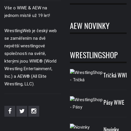
Vše o WWE & AEW na
jednom místě už 19 let!
AEW NOVINKY
WrestlingWeb je český web
se zaměřením na dvě
největší wrestlingové
společnosti na světě,
WRESTLINGSHOP
kterými jsou WWE® (World
Wrestling Entertainment,
Tričká WWE
Inc.) a AEW® (All Elite
Wrestling, LLC).
Pásy WWE
Novinky