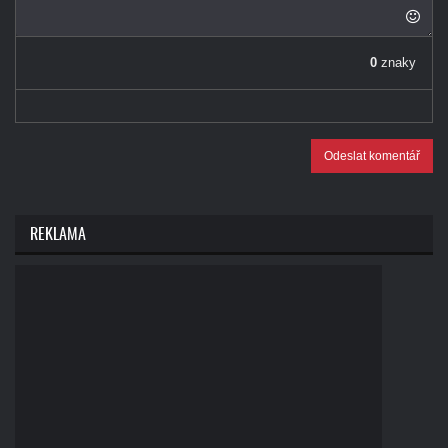
0
znaky
Odeslat komentář
REKLAMA