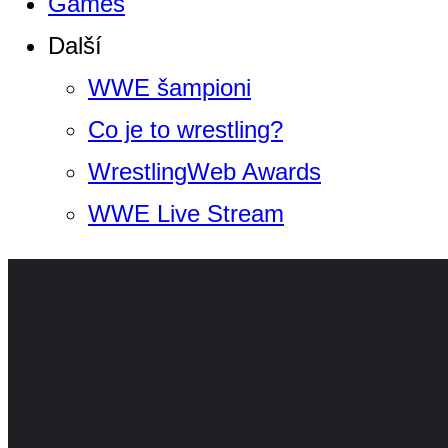
Games
Další
WWE šampioni
Co je to wrestling?
WrestlingWeb Awards
WWE Live Stream