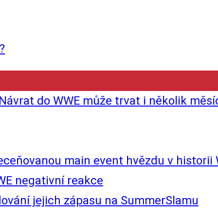
?
 Návrat do WWE může trvat i několik měsí
řeceňovanou main event hvězdu v histori
WE negativní reakce
udování jejich zápasu na SummerSlamu