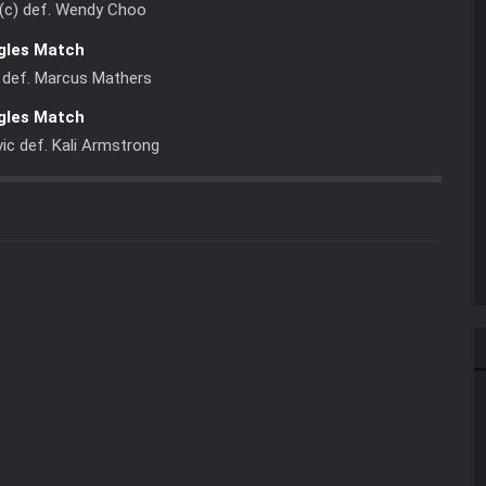
 (c) def. Wendy Choo
gles Match
 def. Marcus Mathers
gles Match
ic def. Kali Armstrong