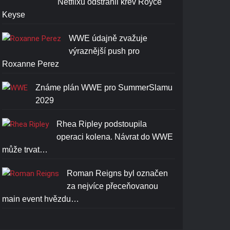
Netflixu odstranil krev Royce
Keyse
WWE údajně zvažuje
výraznější push pro
Roxanne Perez
Známe plán WWE pro SummerSlamu
2029
Rhea Ripley podstoupila
operaci kolena. Návrat do WWE
může trvat…
Roman Reigns byl označen
za nejvíce přeceňovanou
main event hvězdu…