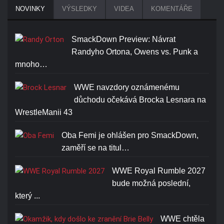
RANDY ORTON RKO SKULL
NOVINKY
VÝSLEDKY
VIDEA
KOMENTÁŘE
T-SHIRT
Cena: 1773-Kč
SmackDown Preview: Návrat
Randyho Ortona, Owens vs. Punk a
mnoho…
WWE navzdory oznámenému
důchodu očekává Brocka Lesnara na
JOHN CENA U CAN'T SEE
WrestleManii 43
ME T-SHIRT
Oba Femi je ohlášen pro SmackDown,
Cena: 1773-Kč
zaměří se na titul…
WWE Royal Rumble 2027
bude možná poslední,
který ...
WWE chtěla