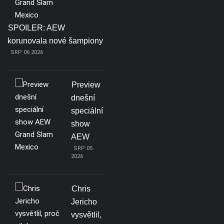
SPOILER: AEW
korunovala nové šampiony
SRP 06 2026
Preview
dnešní
speciální
show
AEW
SRP 05
2026
Chris
Jericho
vysvětlil,