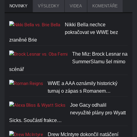
NOVINKY
VÝSLEDKY
VIDEA
KOMENTÁŘE
Nikki Bella nechce
pokračovat ve WWE bez
zraněné Brie
The Miz: Brock Lesnar na
SummerSlamu šel mimo
scénář
WWE a AAA oznámily historický
turnaj o zápas s Romanem…
Joe Gacy odhalil
nevyužité plány pro Wyatt
Sicks. Součástí frakce…
Drew McIntyre dokončil natáčení