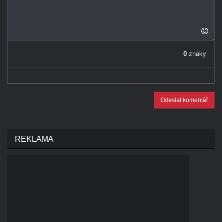
0
znaky
Odeslat komentář
REKLAMA