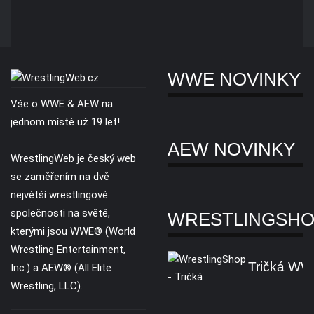
WWE NOVINKY
Vše o WWE & AEW na
jednom místě už 19 let!
AEW NOVINKY
WrestlingWeb je český web
se zaměřením na dvě
největší wrestlingové
společnosti na světě,
WRESTLINGSH
kterými jsou WWE® (World
Wrestling Entertainment,
Tričká W
Inc.) a AEW® (All Elite
Wrestling, LLC).