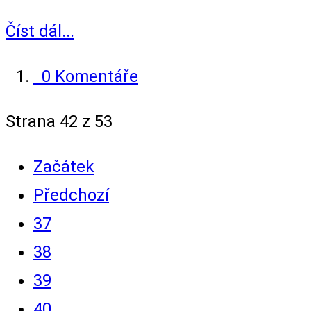
Číst dál...
0 Komentáře
Strana 42 z 53
Začátek
Předchozí
37
38
39
40