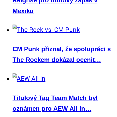
Reignse pro titulový zápas v
Mexiku
CM Punk přiznal, že spolupráci s
The Rockem dokázal ocenit…
Titulový Tag Team Match byl
oznámen pro AEW All In…