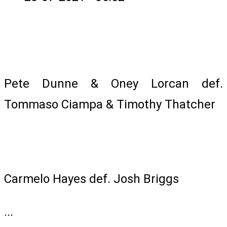
Tag Team Match
Pete Dunne & Oney Lorcan def.
Tommaso Ciampa & Timothy Thatcher
First-Round NXT Breakout Tournament
Match
Carmelo Hayes def. Josh Briggs
...