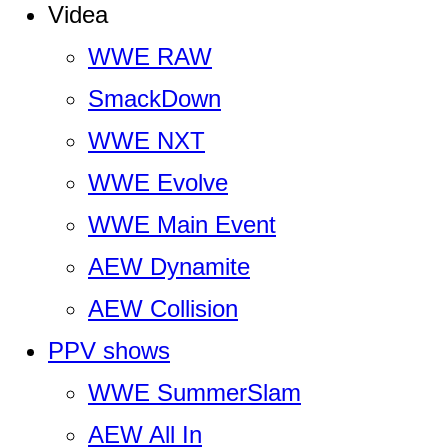
Videa
WWE RAW
SmackDown
WWE NXT
WWE Evolve
WWE Main Event
AEW Dynamite
AEW Collision
PPV shows
WWE SummerSlam
AEW All In