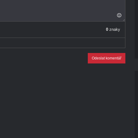
0
znaky
Odeslat komentář