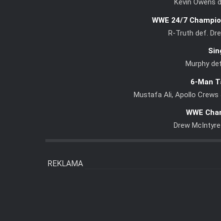
Kevin Owens de
WWE 24/7 Champion
R-Truth def. Dr
Sin
Murphy def
6-Man T
Mustafa Ali, Apollo Crews
WWE Cham
Drew McIntyre
REKLAMA