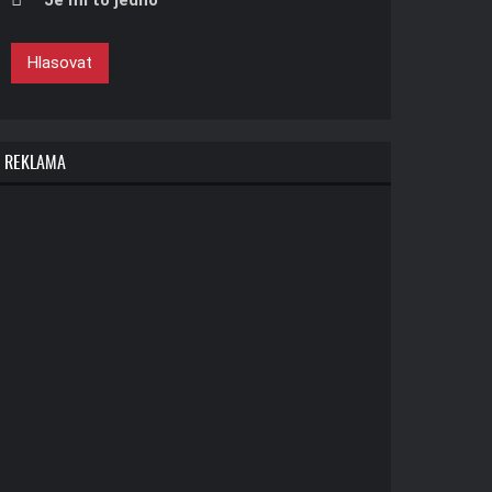
Je mi to jedno
Hlasovat
REKLAMA