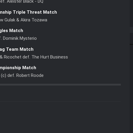
f. Aleister Black - DQ
ship Triple Threat Match
ew Gulak & Akira Tozawa
gles Match
. Dominik Mysterio
ag Team Match
 & Ricochet def. The Hurt Business
pionship Match
 (c) def. Robert Roode