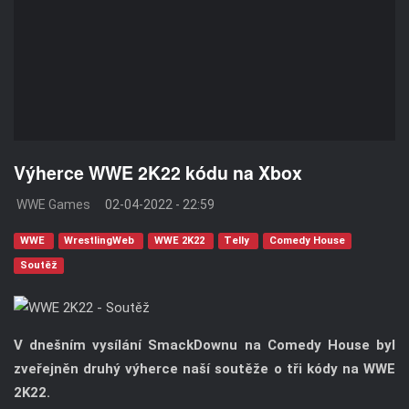
Výherce WWE 2K22 kódu na Xbox
WWE Games
02-04-2022 - 22:59
WWE
WrestlingWeb
WWE 2K22
Telly
Comedy House
Soutěž
V dnešním vysílání SmackDownu na Comedy House byl
zveřejněn druhý výherce naší soutěže o tři kódy na WWE
2K22.