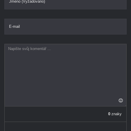
Jméno (Vyžadováno)
E-mail
0
znaky