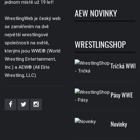
jednom místě už 19 let!
AEW NOVINKY
WrestlingWeb je český web
se zaměřením na dvě
největší wrestlingové
společnosti na světě,
WRESTLINGSHOP
kterými jsou WWE® (World
Wrestling Entertainment,
Tričká WWE
Inc.) a AEW® (All Elite
Wrestling, LLC).
Pásy WWE
Novinky