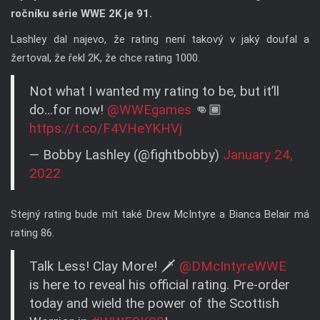
ročníku série WWE 2K je 91.
Lashley dal najevo, že rating není takový v jaký doufal a
žertoval, že řekl 2K, že chce rating 1000.
Not what I wanted my rating to be, but it’ll
do…for now!
@WWEgames
👊🏾
https://t.co/F4VHeYKHVj
— Bobby Lashley (@fightbobby)
January 24,
2022
Stejný rating bude mít také Drew McIntyre a Bianca Belair má
rating 86.
Talk Less! Clay More! 🗡️
@DMcIntyreWWE
is here to reveal his official rating. Pre-order
today and wield the power of the Scottish