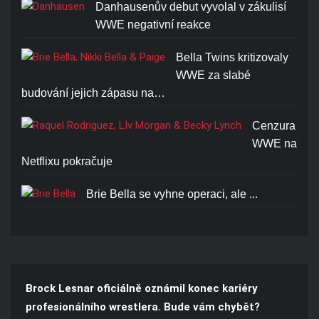
Danhausenův debut vyvolal v zákulisí
WWE negativní reakce
JOHN CENA U CAN'T SEE
ME T-SHIRT
Bella Twins kritizovaly
WWE za slabé
Cena: 1773-Kč
budování jejich zápasu na…
Cenzura
WWE na
Netflixu pokračuje
Brie Bella se vyhne operaci, ale ...
Brock Lesnar oficiálně oznámil konec kariéry
profesionálního wrestlera. Bude vám chybět?