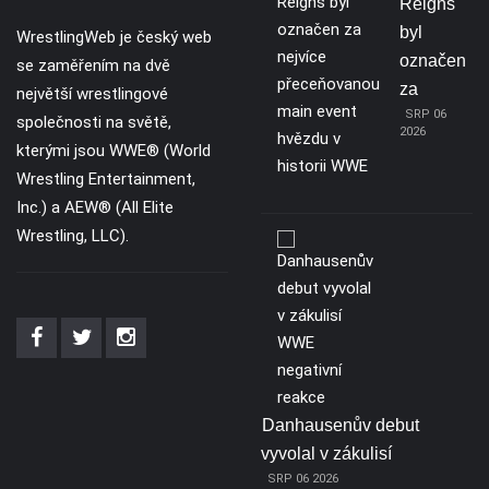
Reigns
byl
WrestlingWeb je český web
označen
se zaměřením na dvě
za
největší wrestlingové
SRP 06
společnosti na světě,
2026
kterými jsou WWE® (World
Wrestling Entertainment,
Inc.) a AEW® (All Elite
Wrestling, LLC).
Danhausenův debut
vyvolal v zákulisí
SRP 06 2026