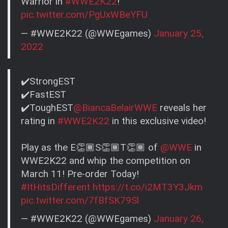
Warrior in
#WWE2K22
!
pic.twitter.com/PgUxWBeYFU
— #WWE2K22 (@WWEgames)
January 25,
2022
✔️StrongEST
✔️FastEST
✔️ToughEST
@BiancaBelairWWE
reveals her
rating in
#WWE2K22
in this exclusive video!
Play as the E👏🏾S👏🏾T👏🏾 of
@WWE
in
WWE2K22 and whip the competition on
March 11! Pre-order Today!
#ItHitsDifferent
https://t.co/i2MT3Y3Jkm
pic.twitter.com/7fBfSK79Sl
— #WWE2K22 (@WWEgames)
January 26,