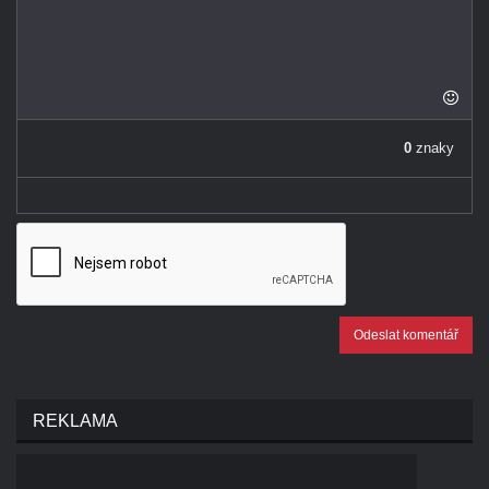
-
-
-
-
-
-
-
-
-
0
znaky
-
Odeslat komentář
REKLAMA