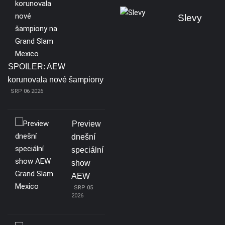
Slevy
SPOILER: AEW
korunovala nové šampiony
SRP 06 2026
Preview
dnešní
speciální
show
AEW
SRP 05
2026