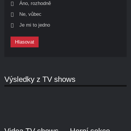
Áno, rozhodně
Ne, vůbec
Je mi to jedno
Hlasovat
Výsledky z TV shows
Videa TV shows
Herní sekce