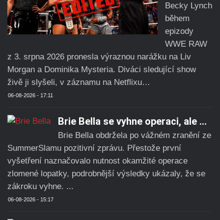
Becky Lynch
během
epizody
WWE RAW
z 3. srpna 2026 pronesla výraznou narážku na Liv
Morgan a Dominika Mysteria. Diváci sledující show
živě ji slyšeli, v záznamu na Netflixu…
06-08-2026 - 17:11
Brie Bella se vyhne operaci, ale ...
Brie Bella obdržela po vážném zranění ze
SummerSlamu pozitivní zprávu. Přestože první
vyšetření naznačovalo nutnost okamžité operace
zlomené lopatky, podrobnější výsledky ukázaly, že se
zákroku vyhne. ...
06-08-2026 - 15:17