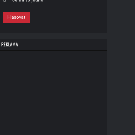
Je mi to jedno
Hlasovat
REKLAMA