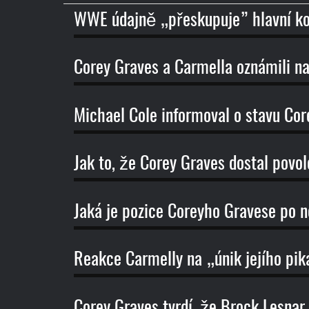
názvu
WWE údajně „přeskupuje” hlavní k
Corey Graves a Carmella oznámili n
Michael Cole informoval o stavu Co
Jak to, že Corey Graves dostal povo
Jaká je pozice Coreyho Gravese p
Reakce Carmelly na „únik jejího pik
Corey Graves tvrdí, že Brock Lesnar