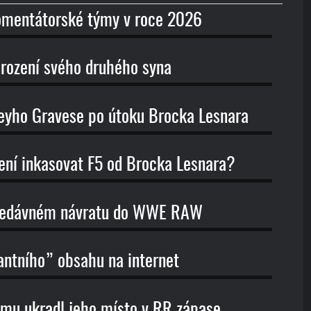
omentátorské týmy v roce 2026
arození svého druhého syna
reyho Gravese po útoku Brocka Lesnara
lení inkasovat F5 od Brocka Lesnara?
o nedávném návratu do WWE RAW
antního” obsahu na internet
 mu ukradl jeho místo v RR zápase,