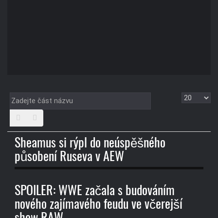
Zadejte
Zobrazit
část
názvu
Sheamus si rýpl do neúspěšného
působení Ruseva v AEW
SPOILER: WWE začala s budováním
nového zajímavého feudu ve včerejší