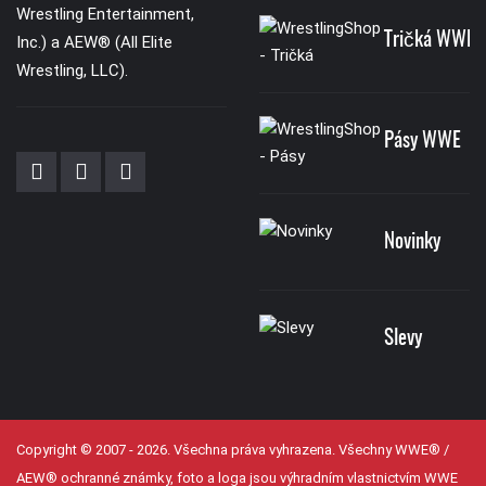
Wrestling Entertainment,
Tričká WWE
Inc.) a AEW® (All Elite
Wrestling, LLC).
Pásy WWE
Novinky
Slevy
Copyright © 2007 - 2026. Všechna práva vyhrazena. Všechny WWE® /
AEW® ochranné známky, foto a loga jsou výhradním vlastnictvím WWE