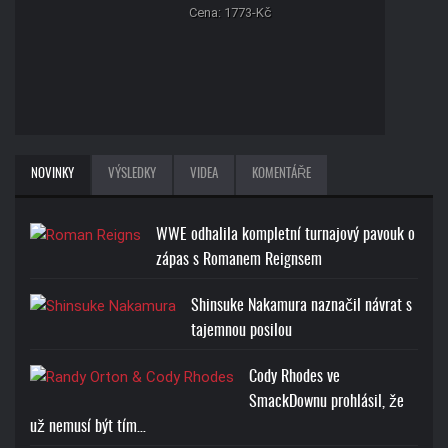
Cena: 1773-Kč
ROMAN REIGNS ONE AND
NOVINKY
VÝSLEDKY
VIDEA
KOMENTÁŘE
ONLY T-SHIRT
Cena: 1773-Kč
WWE odhalila kompletní turnajový pavouk o
zápas s Romanem Reignsem
Shinsuke Nakamura naznačil návrat s
tajemnou posilou
JOHN CENA U CAN'T SEE
Cody Rhodes ve
ME T-SHIRT
SmackDownu prohlásil, že
už nemusí být tím…
Cena: 1773-Kč