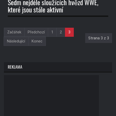
Sedm nejdéle sloužících hvězd WWE,
které jsou stále aktivní
Začátek
Předchozí
1
2
3
Strana 3 z 3
Následující
Konec
REKLAMA